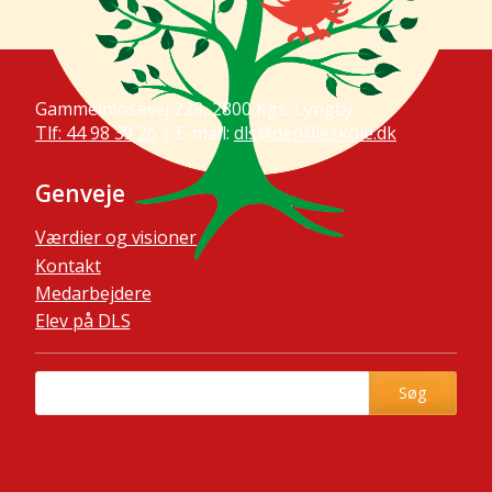
Gammelmosevej 228, 2800 Kgs. Lyngby
Tlf: 44 98 39 26
| E-mail:
dls@denlilleskole.dk
Genveje
Værdier og visioner
Kontakt
Medarbejdere
Elev på DLS
Søg
Søg