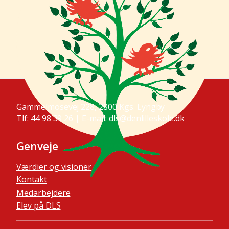
Gammelmosevej 228, 2800 Kgs. Lyngby
Tlf: 44 98 39 26
| E-mail:
dls@denlilleskole.dk
Genveje
Værdier og visioner
Kontakt
Medarbejdere
Elev på DLS