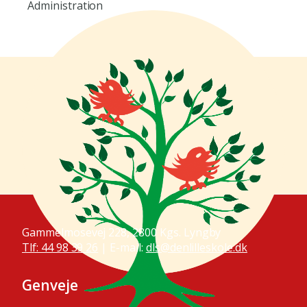
Administration
Gammelmosevej 228, 2800 Kgs. Lyngby
Tlf: 44 98 39 26
| E-mail:
dls@denlilleskole.dk
Genveje