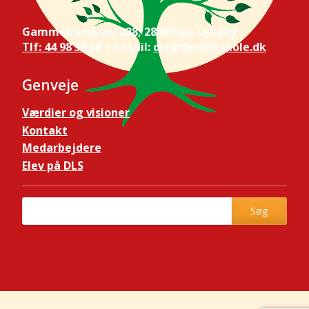
Gammelmosevej 228, 2800 Kgs. Lyngby
Tlf: 44 98 39 26
| E-mail:
dls@denlilleskole.dk
Genveje
Værdier og visioner
Kontakt
Medarbejdere
Elev på DLS
Søg
Søg