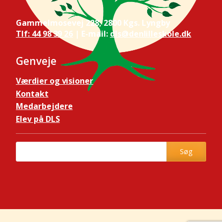
Gammelmosevej 228, 2800 Kgs. Lyngby
Tlf: 44 98 39 26
| E-mail:
dls@denlilleskole.dk
Genveje
Værdier og visioner
Kontakt
Medarbejdere
Elev på DLS
Søg
Søg